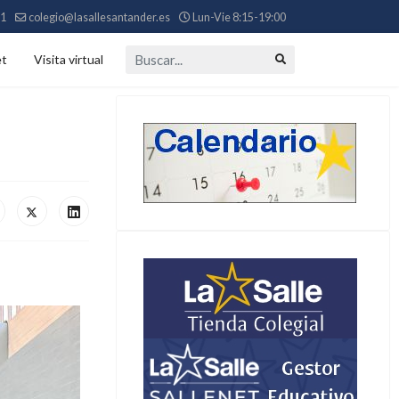
11
colegio@lasallesantander.es
Lun-Vie 8:15-19:00
Buscar...
et
Visita virtual