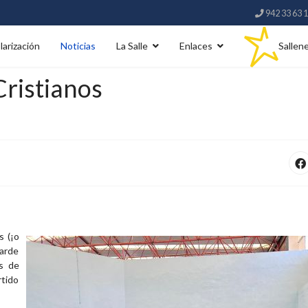
942 33 63 
larización
Noticias
La Salle
Enlaces
Sallen
Cristianos
s (¡o
tarde
as de
rtido