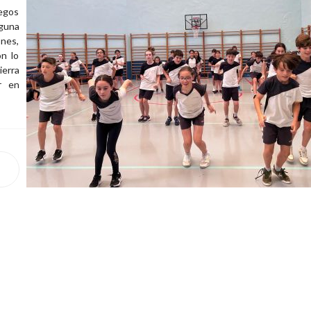
uegos
lguna
ones,
ón lo
ierra
r en