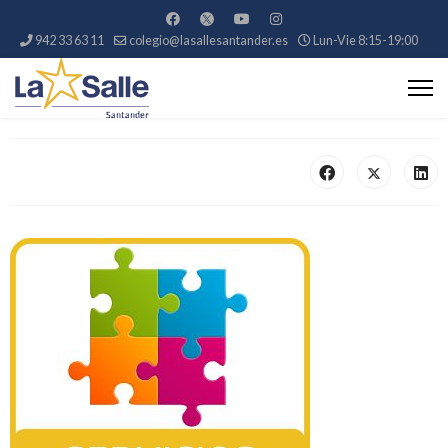
942 33 63 11
colegio@lasallesantander.es
Lun-Vie 8:15-19:00