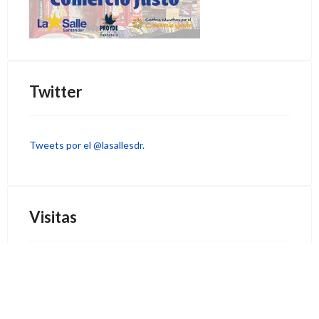
Twitter
Tweets por el @lasallesdr.
Visitas
33028605
Hoy
543