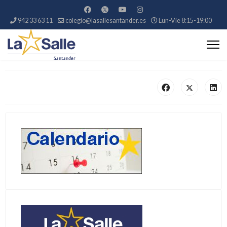
942 33 63 11
colegio@lasallesantander.es
Lun-Vie 8:15-19:00