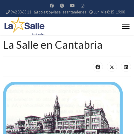
942 33 63 11
colegio@lasallesantander.es
Lun-Vie 8:15-19:00
La Salle en Cantabria