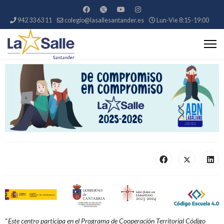
942 33 63 11
colegio@lasallesantander.es
Lun-Vie 8:15-19:00
1
2
3
4
5
6
“
Este centro participa en el
Programa de Cooperación Territorial Código